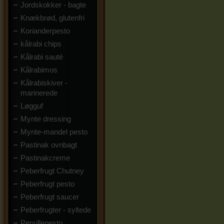
Jordskokker - bagte
Knækbrød, glutenfri
Korianderpesto
kålrabi chips
Kålrabi sauté
Kålrabimos
Kålrabiskiver -
marinerede
Løgguf
Mynte dressing
Mynte-mandel pesto
Pastinak ovnbagt
Pastinakcreme
Peberfrugt Chutney
Peberfrugt pesto
Peberfrugt saucer
Peberfrugter - syltede
Persillepesto