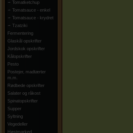
Tomatketchup
Tomatsauce - enkel
Tomatsauce - krydret
Tzatziki
Fermentering
Glaskål opskrifter
Jordskok opskrifter
Kålopskrifter
Pesto
Postejer, madtærter
m.m.
Rødbede opskrifter
Salater og råkost
Spinatopskrifter
Supper
Syltning
Vegedeller
Høstmarked