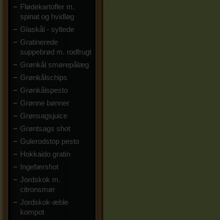
Flødekartofler m.
spinat og hvidløg
Glaskål - syltede
Gratinerede
suppebrød m. rodfrugt
Grønkål smørepålæg
Grønkålschips
Grønkålspesto
Grønne bønner
Grønsagsjuice
Grøntsags shot
Gulerodstop pesto
Hokkaido gratin
Ingefærshot
Jordskok m.
citronsmør
Jordskok-æble
kompot