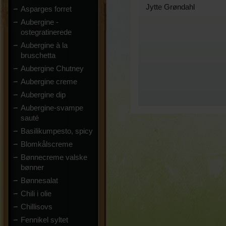
Jytte Grøndahl
Asparges forret
Aubergine -
ostegratinerede
Aubergine à la
bruschetta
Aubergine Chutney
Aubergine creme
Aubergine dip
Aubergine-svampe
sauté
Basilikumpesto, spicy
Blomkålscreme
Bønnecreme valske
bønner
Bønnesalat
Chili i olie
Chillisovs
Fennikel syltet