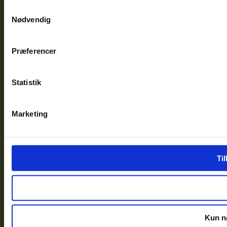
Samtykkevalg
Nødvendig
Præferencer
Statistik
Marketing
Til
Kun n