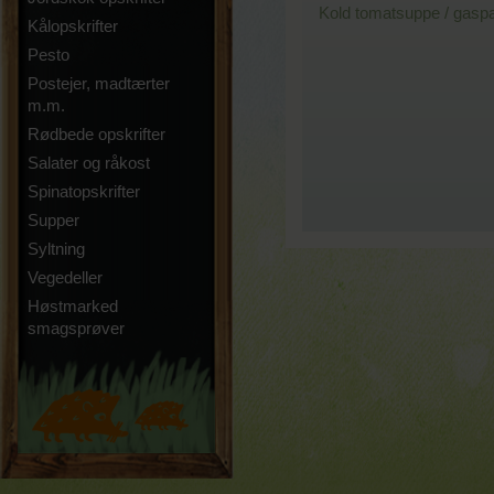
Kold tomatsuppe / gasp
Kålopskrifter
Pesto
Postejer, madtærter
m.m.
Rødbede opskrifter
Salater og råkost
Spinatopskrifter
Supper
Syltning
Vegedeller
Høstmarked
smagsprøver