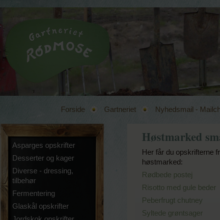
Forside
Gartneriet
Nyhedsmail - Mailc
Høstmarked sm
Asparges opskrifter
Her får du opskrifterne 
Desserter og kager
høstmarked:
Diverse - dressing,
Rødbede postej
tilbehør
Risotto med gule beder
Fermentering
Peberfrugt chutney
Glaskål opskrifter
Syltede grøntsager
Jordskok opskrifter