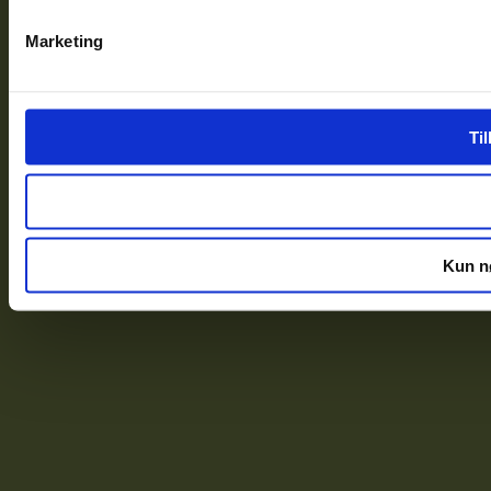
Marketing
Til
Kun n