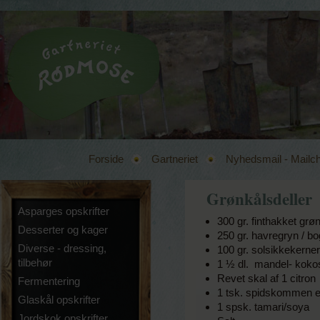
Forside
Gartneriet
Nyhedsmail - Mailc
Grønkålsdeller
Asparges opskrifter
300 gr. finthakket grø
Desserter og kager
250 gr. havregryn / b
Diverse - dressing,
100 gr. solsikkekerne
tilbehør
1 ½ dl. mandel- kokos
Revet skal af 1 citron
Fermentering
1 tsk. spidskommen el
Glaskål opskrifter
1 spsk. tamari/soya
Jordskok opskrifter