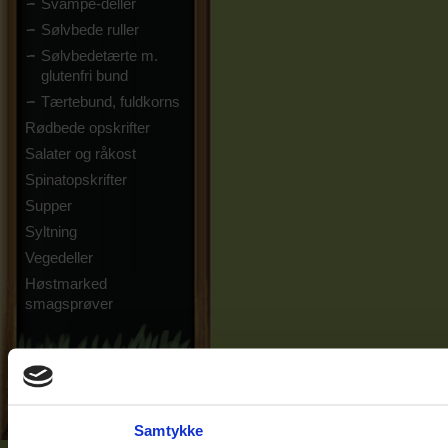
Svampe-deller
Sølvbede ruller
Sølvbedetærte m.
glutenfri bund
Tærtebund, fuldkorns
Rødbede opskrifter
Salater og råkost
Spinatopskrifter
Supper
Syltning
Vegedeller
Høstmarked
smagsprøver
Samtykke