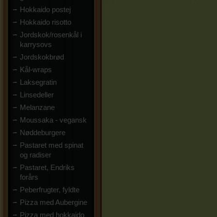
Hokkaido postej
Hokkaido risotto
Jordskok/rosenkål i
karrysovs
Jordskokbrød
Kål-wraps
Laksegratin
Linsedeller
Melanzane
Moussaka - vegansk
Nøddeburgere
Pastaret med spinat
og radiser
Pastaret, Endriks
forårs
Peberfrugter, fyldte
Pizza med Aubergine
Pizza med hokkaido