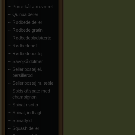
Porre-kålrabi ovn-ret
Quinua deller
Rødbede deller
Rødbede gratin
Rødbedebladstærte
Rødbedebøf
Rødbedepostej
Savojkåldolmer
Selleripostej el.
persillerod
Selleripostej m. æble
Spidskålspate med
champignon
Spinat risotto
Spinat, indbagt
Spinatfyld
Squash deller