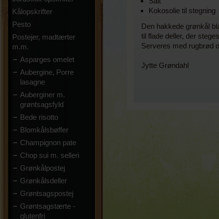
Salt
Kokosolie til stegning
Kålopskrifter
Pesto
Den hakkede grønkål bla
til flade deller, der st
Postejer, madtærter
Serveres med rugbrød og
m.m.
Asparges omelet
Jytte Grøndahl
Aubergine, Porre
lasagne
Auberginer m.
grøntsagsfyld
Bede risotto
Blomkålsbøffer
Champignon pate
Chop sui m. selleri
Grønkålpostej
Grønkålsdeller
Grøntsagspostej
Grøntsagstærte -
glutenfri