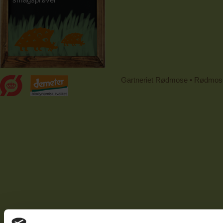
Gartneriet Rødmose • Rødmoseve