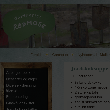
Forside
Gartneriet
Nyhedsmail - Mailc
Jordskoksuppe
Asparges opskrifter
Til 3 personer
Desserter og kager
¾ kg jordskokker
Diverse - dressing,
4-5 skorzonér rødder
tilbehør
2 store kartofler
Fermentering
grønsagsbouillon
salt, friskkværnet peb
Glaskål opskrifter
evt. lidt fløde
Jordskok opskrifter