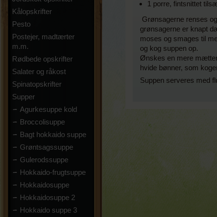
1 porre, fintsnittet til
Kålopskrifter
Grønsagerne renses og sk
Pesto
grønsagerne er knapt dæ
Postejer, madtærter
moses og smages til med s
m.m.
og kog suppen op.
Ønskes en mere mættende 
Rødbede opskrifter
hvide bønner, som koger
Salater og råkost
Suppen serveres med flut
Spinatopskrifter
Supper
Agurkesuppe kold
Broccolisuppe
Bagt hokkaido suppe
Grøntsagssuppe
Gulerodssuppe
Hokkaido-frugtsuppe
Hokkaidosuppe
Hokkaidosuppe 2
Hokkaido suppe 3