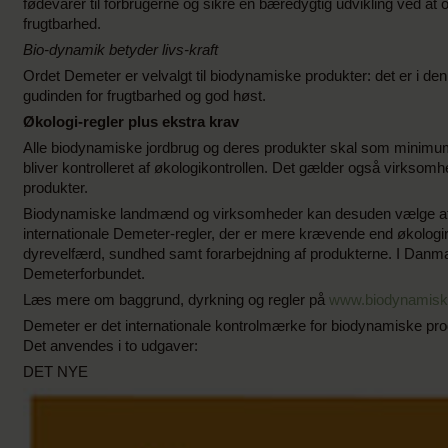
fødevarer til forbrugerne og sikre en bæredygtig udvikling ved at
frugtbarhed.
Bio-dynamik betyder livs-kraft
Ordet Demeter er velvalgt til biodynamiske produkter: det er i d
gudinden for frugtbarhed og god høst.
Økologi-regler plus ekstra krav
Alle biodynamiske jordbrug og deres produkter skal som minimum 
bliver kontrolleret af økologikontrollen. Det gælder også virksom
produkter.
Biodynamiske landmænd og virksomheder kan desuden vælge at føl
internationale Demeter-regler, der er mere krævende end økologir
dyrevelfærd, sundhed samt forarbejdning af produkterne. I Danmar
Demeterforbundet.
Læs mere om baggrund, dyrkning og regler på
www.biodynamisk
Demeter er det internationale kontrolmærke for biodynamiske pro
Det anvendes i to udgaver:
DET NYE