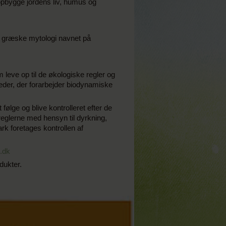
 opbygge jordens liv, humus og
en græske mytologi navnet på
leve op til de økologiske regler og
heder, der forarbejder biodynamiske
ge og blive kontrolleret efter de
eglerne med hensyn til dyrkning,
k foretages kontrollen af
.dk
dukter.